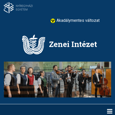
Ugrás
a
tartalomra
Akadálymentes változat
Zenei Intézet