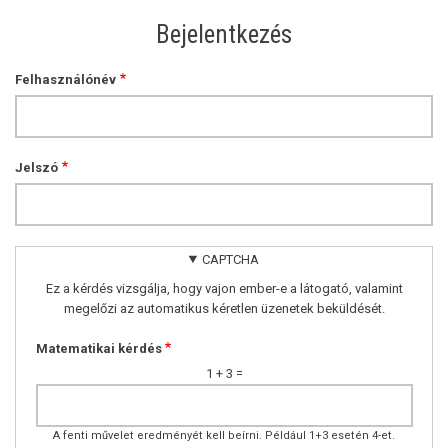
Bejelentkezés
Felhasználónév
Jelszó
CAPTCHA
Ez a kérdés vizsgálja, hogy vajon ember-e a látogató, valamint
megelőzi az automatikus kéretlen üzenetek beküldését.
Matematikai kérdés
1 + 3 =
A fenti művelet eredményét kell beírni. Például 1+3 esetén 4-et.