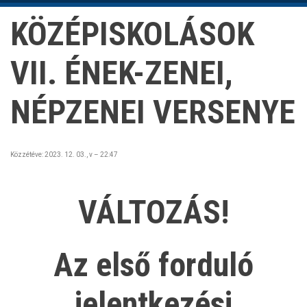
KÖZÉPISKOLÁSOK
VII. ÉNEK-ZENEI,
NÉPZENEI VERSENYE
Közzétéve:
2023. 12. 03., v – 22:47
VÁLTOZÁS!
Az első forduló
jelentkezési