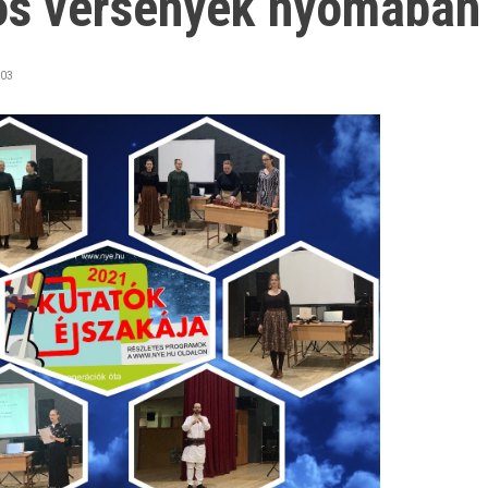
os versenyek nyomában
:03