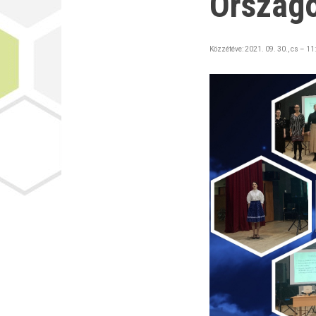
Ország
Közzétéve:
2021. 09. 30., cs – 11