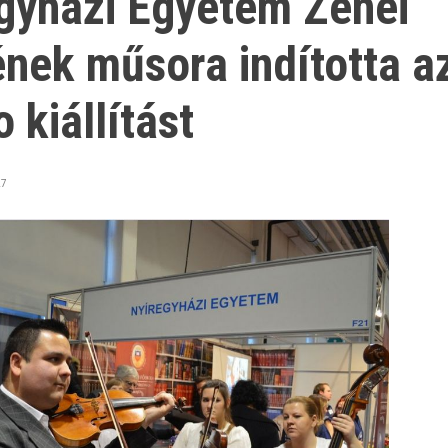
gyházi Egyetem Zenei
ének műsora indította a
 kiállítást
27