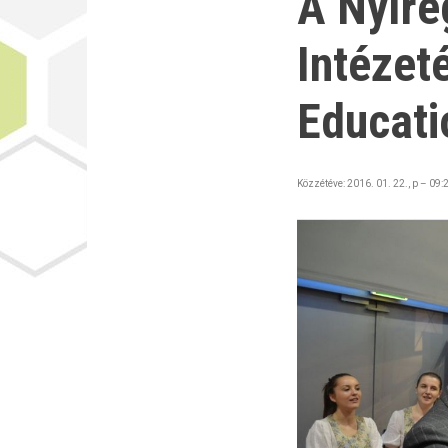
A Nyíre
Intézet
Educatio
Közzétéve:
2016. 01. 22., p – 09: