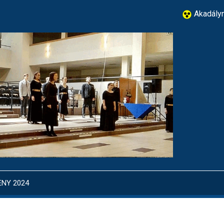
Akadálym
ENY 2024