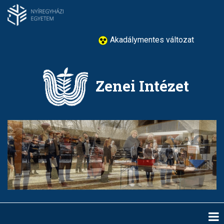
Ugrás
a
tartalomra
Akadálymentes változat
Zenei Intézet