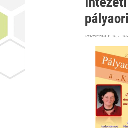
Intézet
pályaor
Közzétéve:
2023. 11. 14., k – 14: