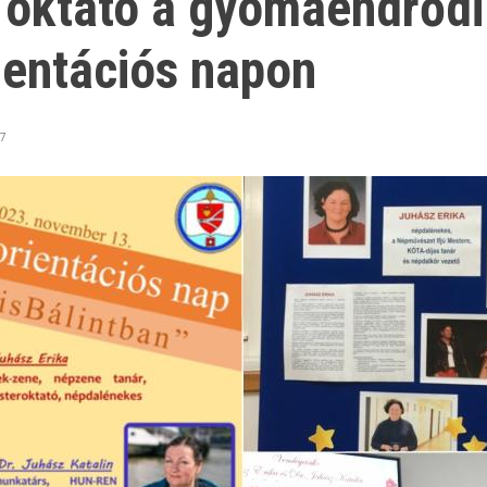
i oktató a gyomaendrődi
ientációs napon
57