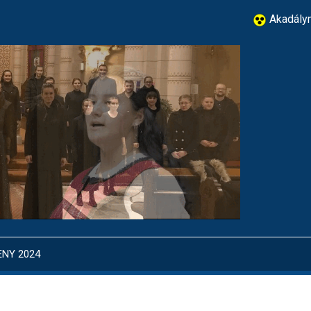
Akadálym
ENY 2024