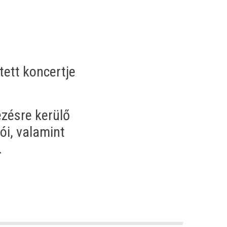
ett koncertje
ezésre kerülő
ói, valamint
.