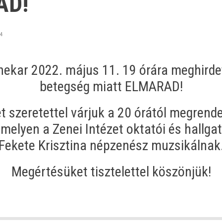
AD!
54
nekar 2022. május 11. 19 órára meghirdet
betegség miatt ELMARAD!
 szeretettel várjuk a 20 órától megrend
melyen a Zenei Intézet oktatói és hallgat
Fekete Krisztina népzenész muzsikálnak
Megértésüket tisztelettel köszönjük!