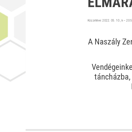
ELMAR
Közzétéve:
2022. 05. 10., k – 20:
A Naszály Ze
Vendégeinket
táncházba, 