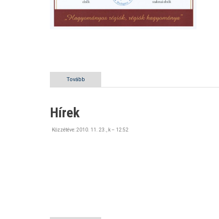
Tovább
(Hírek)
Hírek
Közzétéve:
2010. 11. 23., k – 12:52