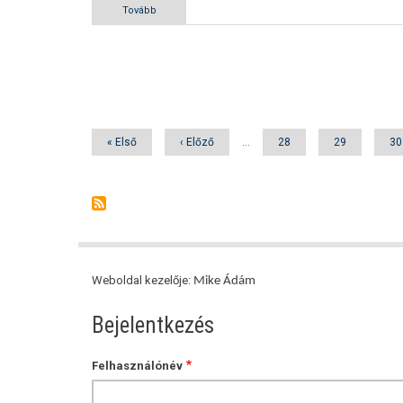
Tovább
(Hírek)
Oldalszámozás
Első
« Első
Előző
‹ Előző
…
Oldal
28
Oldal
29
Ol
30
oldal
oldal
Weboldal kezelője:
Mike Ádám
Bejelentkezés
Felhasználónév