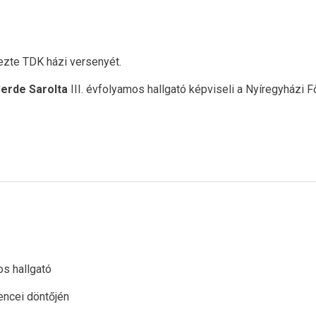
zte TDK házi versenyét.
erde Sarolta
III. évfolyamos hallgató képviseli a Nyíregyházi
s hallgató
encei döntőjén