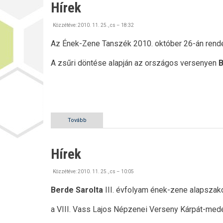
Hírek
Közzétéve:
2010. 11. 25., cs – 18:32
Az Ének-Zene Tanszék 2010. október 26-án rende
A zsűri döntése alapján az országos versenyen
B
Tovább
(Hírek)
Hírek
Közzétéve:
2010. 11. 25., cs – 10:05
Berde Sarolta
III. évfolyam ének-zene alapszako
a VIII. Vass Lajos Népzenei Verseny Kárpát-med