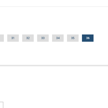
dal
Oldal
31
Oldal
32
Oldal
33
Oldal
34
Oldal
35
Jelenlegi
36
oldal